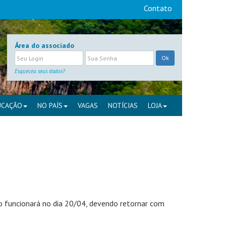
Contato
Área do associado
Ok
Esqueceu seus dados?
UCAÇÃO
NO PAÍS
VAGAS
NOTÍCIAS
LOJA
ão funcionará no dia 20/04, devendo retornar com