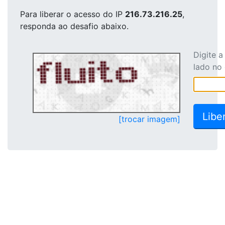
Para liberar o acesso
do IP
216.73.216.25
,
responda ao desafio abaixo.
Digite 
lado no
[trocar imagem]