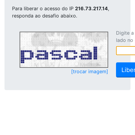
Para liberar o acesso
do IP
216.73.217.14
,
responda ao desafio abaixo.
Digite 
lado no
[trocar imagem]